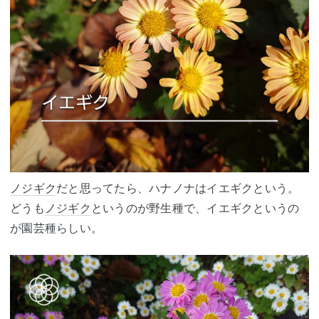
ノジギク
だと思ってたら、ハナノナはイエギクという。
どうも
ノジギク
というのが野生種で、イエギクというの
が園芸種らしい。